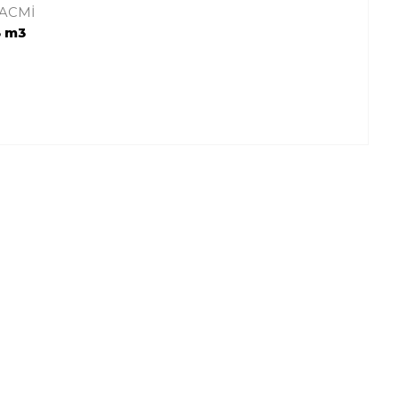
 HACMİ
3 m3