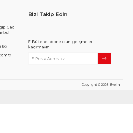
Bizi Takip Edin
gıp Cad.
anbul-
E-Bültene abone olun, gelişmeleri
6 66
kaçırmayın
com.tr
Copyright © 2026 Evelin