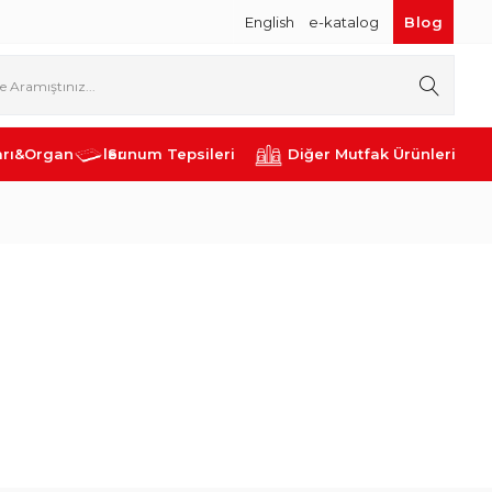
English
e-katalog
Blog
rı&Organizerler
Sunum Tepsileri
Diğer Mutfak Ürünleri