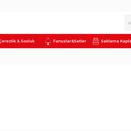
Çerezlik & Sosluk
Fanuslar&Setler
Saklama Kapla